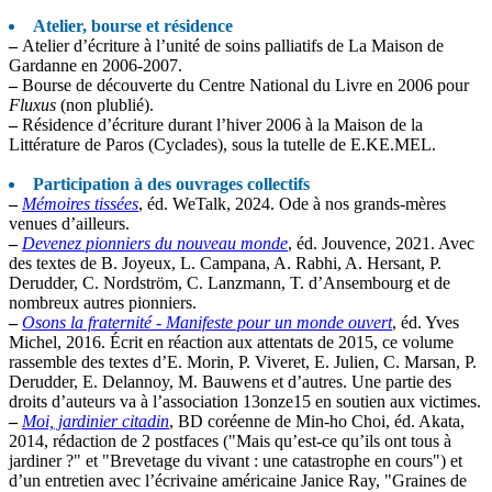
Atelier, bourse et résidence
–
Atelier d’écriture à l’unité de soins palliatifs de La Maison de
Gardanne en 2006-2007.
–
Bourse de découverte du Centre National du Livre en 2006 pour
Fluxus
(non plublié).
–
Résidence d’écriture durant l’hiver 2006 à la Maison de la
Littérature de Paros (Cyclades), sous la tutelle de E.KE.MEL.
Participation à des ouvrages collectifs
–
Mémoires tissées
, éd. WeTalk, 2024. Ode à nos grands-mères
venues d’ailleurs.
–
Devenez pionniers du nouveau monde
, éd. Jouvence, 2021. Avec
des textes de B. Joyeux, L. Campana, A. Rabhi, A. Hersant, P.
Derudder, C. Nordström, C. Lanzmann, T. d’Ansembourg et de
nombreux autres pionniers.
–
Osons la fraternité - Manifeste pour un monde ouvert
, éd. Yves
Michel, 2016. Écrit en réaction aux attentats de 2015, ce volume
rassemble des textes d’E. Morin, P. Viveret, E. Julien, C. Marsan, P.
Derudder, E. Delannoy, M. Bauwens et d’autres. Une partie des
droits d’auteurs va à l’association 13onze15 en soutien aux victimes.
–
Moi, jardinier citadin
, BD coréenne de Min-ho Choi, éd. Akata,
2014, rédaction de 2 postfaces ("Mais qu’est-ce qu’ils ont tous à
jardiner ?" et "Brevetage du vivant : une catastrophe en cours") et
d’un entretien avec l’écrivaine américaine Janice Ray, "Graines de