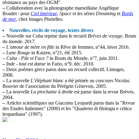
résistance au pays des OGM".
–
Collaboration avec la photographe marseillaise Angélique
Boudet : pour
Ciel Intérieur
,
Space
et les séries
Dreaming
et
Bords
de mer
, chez Images Plurielles.
Nouvelles, récits de voyage, textes divers
–
Nouvelle sur Cuba reprise dans le recueil
Brèves de voyage
, Bouts
du monde, 2017.
–
L’amour de mère en fille
in Rêve de femmes, n°44, hiver 2016.
–
Lune Rouge
in Kaizen, n°21, été 2015.
–
Cuba - Pile et Face ?
in Bouts du Monde, n°7, juin 2011.
–
Inde - tout est danse
in Fario, n°9, déc. 2010.
–
Deux poèmes grecs parus dans un recueil collectif, Limoges,
2008.
–
La nouvelle
L’éléphant blanc
a été primée au concours Nicolas
Bouvier de l’association du Pérégrin Génevois, 2005.
–
La nouvelle
La prochaine à droite
est parue dans la revue Brèves,
2004.
–
Articles scientifiques sur Giacomo Leopardi parus dans la "Revue
des Etudes Italiennes" (2000) et les "Quaderni di filologia e critica
leopardiana" (1997).