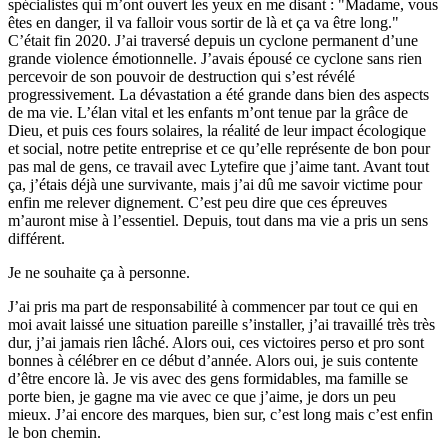
spécialistes qui m’ont ouvert les yeux en me disant : "Madame, vous
êtes en danger, il va falloir vous sortir de là et ça va être long."
C’était fin 2020. J’ai traversé depuis un cyclone permanent d’une
grande violence émotionnelle. J’avais épousé ce cyclone sans rien
percevoir de son pouvoir de destruction qui s’est révélé
progressivement. La dévastation a été grande dans bien des aspects
de ma vie. L’élan vital et les enfants m’ont tenue par la grâce de
Dieu, et puis ces fours solaires, la réalité de leur impact écologique
et social, notre petite entreprise et ce qu’elle représente de bon pour
pas mal de gens, ce travail avec Lytefire que j’aime tant. Avant tout
ça, j’étais déjà une survivante, mais j’ai dû me savoir victime pour
enfin me relever dignement. C’est peu dire que ces épreuves
m’auront mise à l’essentiel. Depuis, tout dans ma vie a pris un sens
différent.
Je ne souhaite ça à personne.
J’ai pris ma part de responsabilité à commencer par tout ce qui en
moi avait laissé une situation pareille s’installer, j’ai travaillé très très
dur, j’ai jamais rien lâché. Alors oui, ces victoires perso et pro sont
bonnes à célébrer en ce début d’année. Alors oui, je suis contente
d’être encore là. Je vis avec des gens formidables, ma famille se
porte bien, je gagne ma vie avec ce que j’aime, je dors un peu
mieux. J’ai encore des marques, bien sur, c’est long mais c’est enfin
le bon chemin.