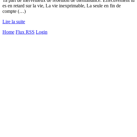
Ta part de merveilleux de rébellion de bienfaisance. Effectivement tu
es en retard sur la vie, La vie inexprimable, La seule en fin de
compte (…)
Lire la suite
Home
Flux RSS
Login