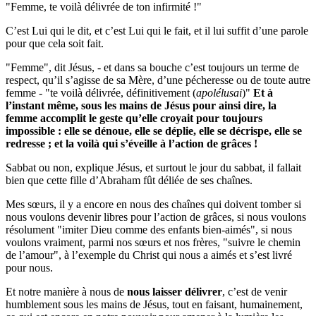
"Femme, te voilà délivrée de ton infir­mité !"
C’est Lui qui le dit, et c’est Lui qui le fait, et il lui suffit d’une parole
pour que cela soit fait.
"Femme", dit Jésus, - et dans sa bouche c’est toujours un terme de
respect, qu’il s’agisse de sa Mère, d’une pécheresse ou de toute autre
femme - "te voilà délivrée, définitivement (
apolélusai
)"
Et à
l’instant même, sous les mains de Jésus pour ainsi dire, la
femme accomplit le geste qu’elle croyait pour toujours
impossible : elle se dénoue, elle se déplie, elle se décrispe, elle se
redresse ; et la voilà qui s’éveille à l’action de grâces !
Sabbat ou non, explique Jésus, et surtout le jour du sabbat, il fallait
bien que cette fille d’Abraham fût déliée de ses chaînes.
Mes sœurs, il y a encore en nous des chaînes qui doivent tomber si
nous voulons devenir libres pour l’action de grâces, si nous voulons
résolument "imiter Dieu comme des enfants bien-aimés", si nous
voulons vraiment, parmi nos sœurs et nos frères, "suivre le chemin
de l’amour", à l’exemple du Christ qui nous a aimés et s’est livré
pour nous.
Et notre manière à nous de
nous laisser délivrer
, c’est de venir
humblement sous les mains de Jésus, tout en faisant, humainement,