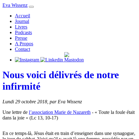
Eva Wissenz
Accueil
Journal
Livres
Podcasts
Presse
A Propos
Contact
Nous voici délivrés de notre
infirmité
Lundi 29 octobre 2018
,
par Eva Wissenz
Une lettre de
l’association Marie de Nazareth
- « Toute la foule était
dans la joie » (Lc 13, 10-17)
En ce temps-là, Jésus était en train d’enseigner dans une synagogue,
le jour du sabbat. Voici qu’il y avait là une femme, possédée par un