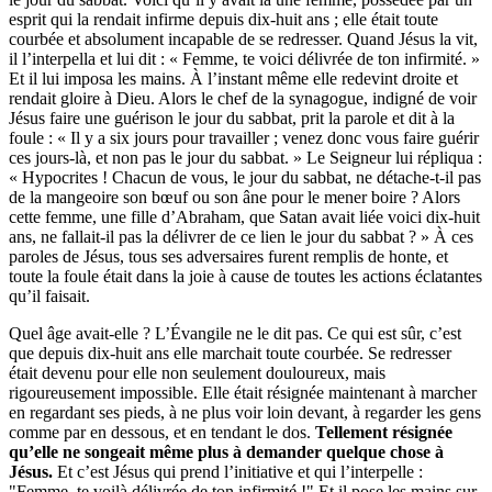
esprit qui la rendait infirme depuis dix-huit ans ; elle était toute
courbée et absolument incapable de se redresser. Quand Jésus la vit,
il l’interpella et lui dit : « Femme, te voici délivrée de ton infirmité. »
Et il lui imposa les mains. À l’instant même elle redevint droite et
rendait gloire à Dieu. Alors le chef de la synagogue, indigné de voir
Jésus faire une guérison le jour du sabbat, prit la parole et dit à la
foule : « Il y a six jours pour travailler ; venez donc vous faire guérir
ces jours-là, et non pas le jour du sabbat. » Le Seigneur lui répliqua :
« Hypocrites ! Chacun de vous, le jour du sabbat, ne détache-t-il pas
de la mangeoire son bœuf ou son âne pour le mener boire ? Alors
cette femme, une fille d’Abraham, que Satan avait liée voici dix-huit
ans, ne fallait-il pas la délivrer de ce lien le jour du sabbat ? » À ces
paroles de Jésus, tous ses adversaires furent remplis de honte, et
toute la foule était dans la joie à cause de toutes les actions éclatantes
qu’il faisait.
Quel âge avait-elle ? L’Évangile ne le dit pas. Ce qui est sûr, c’est
que depuis dix-huit ans elle marchait toute courbée. Se redresser
était devenu pour elle non seulement douloureux, mais
rigoureusement impossible. Elle était résignée maintenant à marcher
en regardant ses pieds, à ne plus voir loin devant, à regarder les gens
comme par en dessous, et en tendant le dos.
Tellement résignée
qu’elle ne songeait même plus à demander quelque chose à
Jésus.
Et c’est Jésus qui prend l’initiative et qui l’interpelle :
"Femme, te voilà déli­vrée de ton infirmité !" Et il pose les mains sur