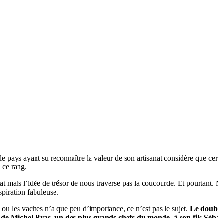
 le pays ayant su reconnaître la valeur de son artisanat considère que ce
 ce rang.
 mais l’idée de trésor de nous traverse pas la coucourde. Et pourtant. M
spiration fabuleuse.
e ou les vaches n’a que peu d’importance, ce n’est pas le sujet.
Le doubl
s, de Michel Bras, un des plus grands chefs du monde, à son fils Séba