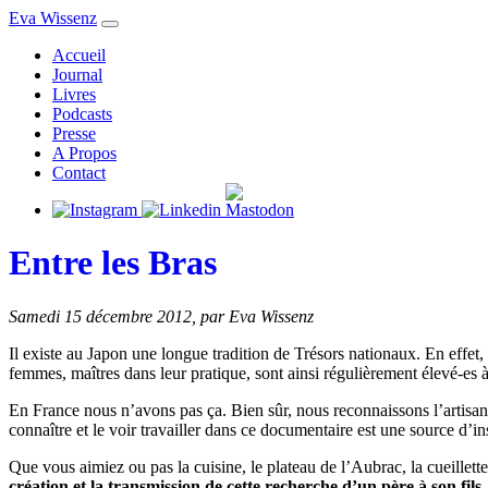
Eva Wissenz
Accueil
Journal
Livres
Podcasts
Presse
A Propos
Contact
Entre les Bras
Samedi 15 décembre 2012
,
par Eva Wissenz
Il existe au Japon une longue tradition de Trésors nationaux. En effet,
femmes, maîtres dans leur pratique, sont ainsi régulièrement élevé-es à
En France nous n’avons pas ça. Bien sûr, nous reconnaissons l’artisanat
connaître et le voir travailler dans ce documentaire est une source d’in
Que vous aimiez ou pas la cuisine, le plateau de l’Aubrac, la cueillett
création et la transmission de cette recherche d’un père à son fil