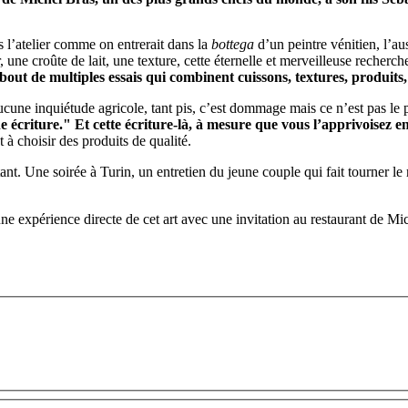
 l’atelier comme on entrerait dans la
bottega
d’un peintre vénitien, l’aus
 une croûte de lait, une texture, cette éternelle et merveilleuse recherc
bout de multiples essais qui combinent cuissons, textures, produits, 
i d’aucune inquiétude agricole, tant pis, c’est dommage mais ce n’est pas 
ne écriture." Et cette écriture-là, à mesure que vous l’apprivoisez e
 à choisir des produits de qualité.
t. Une soirée à Turin, un entretien du jeune couple qui fait tourner le 
e expérience directe de cet art avec une invitation au restaurant de Mic