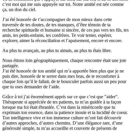
c’est moi qui me suis appuyée sur toi. Notre amitié est née comme
ça, un don du ciel.
J’ai été honorée de t’accompagner de mon mieux dans cette
traversée de tes doutes, de tes manques, d’être témoin de ta
recherche spirituelle et humaine si sincère, de ces pas vers tes fils, tes
amis, tes petits-enfants, tes confrères. Te voir tenter, espérer,
explorer, aimer la réconciliation et l’apaisement, encore et encore.
Au plus tu avançais, au plus tu aimais, au plus tu étais libre.
Nous étions loin géographiquement, chaque rencontre était une joie
partagée.
J’ai été honorée de ton amitié qui m’a apportée bien plus que je ne
puis dire, honorée de te serrer dans mes bras, de te reconforter à
chaque fois qu’il le fallait, de te bousculer parfois aussi un peu pour
que tu oses demander de l’aide.
Grâce à toi j’ai énormément appris sur ce que c’est que "aider".
Thérapeute si appréciée de tes patients, tu m’as guidée à ta façon
lorsque ma foi était ébranlée. C’est dans la miséricorde que tu
exprimais ton essence, dans ta patience inouïe et ta lucidité de coeur.
Ton intelligence vive et ton immense culture m’ont fait découvrir
d’autres approches, d’autres chemins. D’une élégance rare, d’une
générosité simple, tu m’as accueillie et couverte de présents de