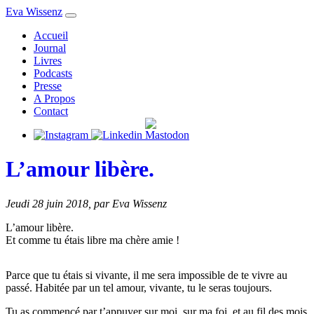
Eva Wissenz
Accueil
Journal
Livres
Podcasts
Presse
A Propos
Contact
L’amour libère.
Jeudi 28 juin 2018
,
par Eva Wissenz
L’amour libère.
Et comme tu étais libre ma chère amie !
Parce que tu étais si vivante, il me sera impossible de te vivre au
passé. Habitée par un tel amour, vivante, tu le seras toujours.
Tu as commencé par t’appuyer sur moi, sur ma foi, et au fil des mois