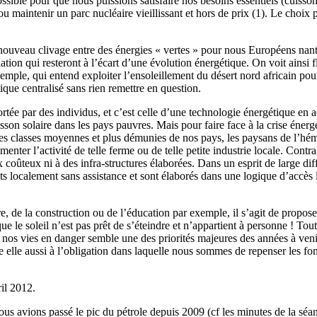
ssible pour que nous puissions satisfaire nos besoins essentiels (cuisso
r ou maintenir un parc nucléaire vieillissant et hors de prix (1). Le choi
ouveau clivage entre des énergies « vertes » pour nous Européens nanti
lation qui resteront à l’écart d’une évolution énergétique. On voit ainsi 
ple, qui entend exploiter l’ensoleillement du désert nord africain pour
que centralisé sans rien remettre en question.
ée par des individus, et c’est celle d’une technologie énergétique en ac
sson solaire dans les pays pauvres. Mais pour faire face à la crise énergét
les classes moyennes et plus démunies de nos pays, les paysans de l’hém
enter l’activité de telle ferme ou de telle petite industrie locale. Contr
 coûteux ni à des infra-structures élaborées. Dans un esprit de large dif
ts localement sans assistance et sont élaborés dans une logique d’accès 
e, de la construction ou de l’éducation par exemple, il s’agit de propos
e le soleil n’est pas prêt de s’éteindre et n’appartient à personne ! Tout
nos vies en danger semble une des priorités majeures des années à venir a
e elle aussi à l’obligation dans laquelle nous sommes de repenser les f
il 2012.
ous avions passé le pic du pétrole depuis 2009 (cf les minutes de la séa