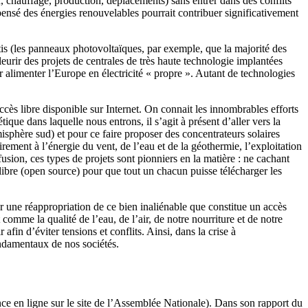
n, chauffage, production, déplacements) sans entrer dans des conflits
x pensé des énergies renouvelables pourrait contribuer significativement
s (les panneaux photovoltaïques, par exemple, que la majorité des
fleurir des projets de centrales de très haute technologie implantées
 alimenter l’Europe en électricité « propre ». Autant de technologies
cès libre disponible sur Internet. On connait les innombrables efforts
ique dans laquelle nous entrons, il s’agit à présent d’aller vers la
isphère sud) et pour ce faire proposer des concentrateurs solaires
airement à l’énergie du vent, de l’eau et de la géothermie, l’exploitation
fusion, ces types de projets sont pionniers en la matière : ne cachant
libre (open source) pour que tout un chacun puisse télécharger les
er une réappropriation de ce bien inaliénable que constitue un accès
 comme la qualité de l’eau, de l’air, de notre nourriture et de notre
fin d’éviter tensions et conflits. Ainsi, dans la crise à
ondamentaux de nos sociétés.
nce en ligne sur le site de l’Assemblée Nationale). Dans son rapport du