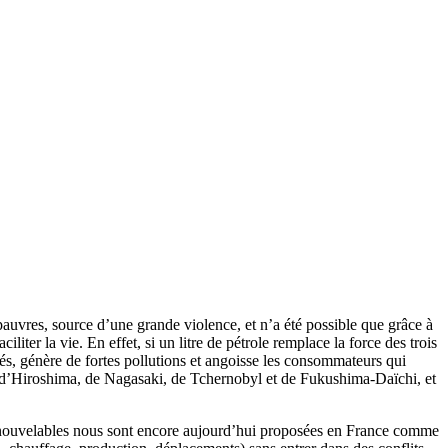
pauvres, source d’une grande violence, et n’a été possible que grâce à
ter la vie. En effet, si un litre de pétrole remplace la force des trois
tés, génère de fortes pollutions et angoisse les consommateurs qui
phes d’Hiroshima, de Nagasaki, de Tchernobyl et de Fukushima-Daïchi, et
es renouvelables nous sont encore aujourd’hui proposées en France comme