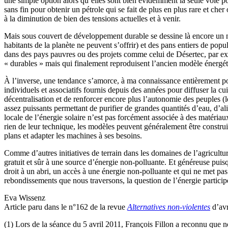
une simple option alors qu’elles sont bien évidemment la seule voie po
sans fin pour obtenir un pétrole qui se fait de plus en plus rare et che
à la diminution de bien des tensions actuelles et à venir.
Mais sous couvert de développement durable se dessine là encore un n
habitants de la planète ne peuvent s’offrir) et des pans entiers de popu
dans des pays pauvres ou des projets comme celui de Désertec, par exem
« durables » mais qui finalement reproduisent l’ancien modèle énergéti
À l’inverse, une tendance s’amorce, à ma connaissance entièrement port
individuels et associatifs fournis depuis des années pour diffuser la cui
décentralisation et de renforcer encore plus l’autonomie des peuples (
assez puissants permettant de purifier de grandes quantités d’eau, d’alim
locale de l’énergie solaire n’est pas forcément associée à des matériaux
rien de leur technique, les modèles peuvent généralement être construi
plans et adapter les machines à ses besoins.
Comme d’autres initiatives de terrain dans les domaines de l’agricultur
gratuit et sûr à une source d’énergie non-polluante. Et généreuse puisqu
droit à un abri, un accès à une énergie non-polluante et qui ne met pas 
rebondissements que nous traversons, la question de l’énergie particip
Eva Wissenz
Article paru dans le n°162 de la revue
Alternatives non-violentes
d’avr
(1) Lors de la séance du 5 avril 2011, François Fillon a reconnu que n