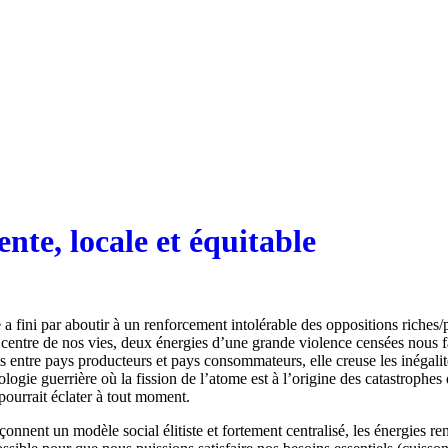
ente, locale et équitable
 fini par aboutir à un renforcement intolérable des oppositions riches/
entre de nos vies, deux énergies d’une grande violence censées nous facili
ts entre pays producteurs et pays consommateurs, elle creuse les inégali
hnologie guerrière où la fission de l’atome est à l’origine des catastro
 pourrait éclater à tout moment.
n façonnent un modèle social élitiste et fortement centralisé, les énergi