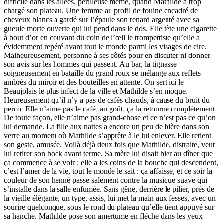
difficile dans les allées, périlleuse même, quand Mathilde a trop
chargé son plateau. Une femme au profil de fouine encadré de
cheveux blancs a gardé sur l’épaule son renard argenté avec sa
gueule morte ouverte qui lui pend dans le dos. Elle tète une cigarette
à bout d’or en couvant du coin de l’œil le trompettiste qu’elle a
évidemment repéré avant tout le monde parmi les visages de cire.
Malheureusement, personne à ses côtés pour en discuter ni donner
son avis sur les hommes qui passent. Au bar, la tignasse
soigneusement en bataille du grand roux se mélange aux reflets
ambrés du miroir et des bouteilles en attente. On sert ici le
Beaujolais le plus infect de la ville et Mathilde s’en moque.
Heureusement qu’il n’y a pas de cafés chauds, à cause du bruit du
perco. Elle n’aime pas le café, au goût, ça la retourne complètement.
De toute façon, elle n’aime pas grand-chose et ce n’est pas ce qu’on
lui demande. La fille aux nattes a encore un peu de bière dans son
verre au moment où Mathilde s’apprête à le lui enlever. Elle retient
son geste, amusée. Voilà déjà deux fois que Mathilde, distraite, veut
lui retirer son bock avant terme. Sa mère lui disait hier au dîner que
ça commence à se voir : elle a les coins de la bouche qui descendent,
c’est l’amer de la vie, tout le monde le sait : ça affaisse, et ce soir la
couleur de son henné passe salement contre la musique suave qui
s’installe dans la salle enfumée. Sans gêne, derrière le pilier, près de
la vieille élégante, un type, assis, lui met la main aux fesses, avec un
sourire quelconque, sous le rond du plateau qu’elle tient appuyé sur
sa hanche. Mathilde pose son amertume en flèche dans les yeux